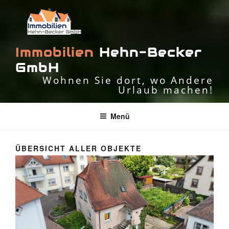
I
m
m
o
b
i
l
i
e
n
H
e
h
n
-
B
e
c
k
e
r
G
m
b
H
Wohnen Sie dort, wo Andere
Urlaub machen!
Menü
ÜBERSICHT ALLER OBJEKTE