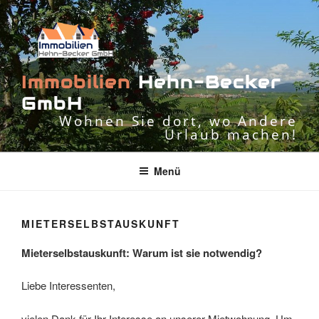
Zum
Inhalt
springen
I
m
m
o
b
i
l
i
e
n
H
e
h
n
-
B
e
c
k
e
r
G
m
b
H
Wohnen Sie dort, wo Andere
Urlaub machen!
Menü
MIETERSELBSTAUSKUNFT
Mieterselbstauskunft: Warum ist sie notwendig?
Liebe Interessenten,
vielen Dank für Ihr Interesse an unserer Mietwohnung. Um