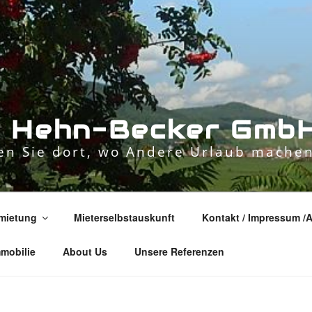
n
H
e
h
n
-
B
e
c
k
e
r
G
m
b
n Sie dort, wo Andere Urlaub machen
mietung
Mieterselbstauskunft
Kontakt / Impressum /
mmobilie
About Us
Unsere Referenzen