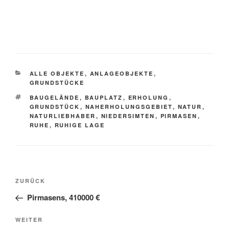
KATEGORIEN
ALLE OBJEKTE
,
ANLAGEOBJEKTE
,
GRUNDSTÜCKE
SCHLAGWÖRTER
BAUGELÄNDE
,
BAUPLATZ
,
ERHOLUNG
,
GRUNDSTÜCK
,
NAHERHOLUNGSGEBIET
,
NATUR
,
NATURLIEBHABER
,
NIEDERSIMTEN
,
PIRMASEN
,
RUHE
,
RUHIGE LAGE
Beitragsnavigation
Vorheriger
ZURÜCK
Beitrag
Pirmasens, 410000 €
Nächster
WEITER