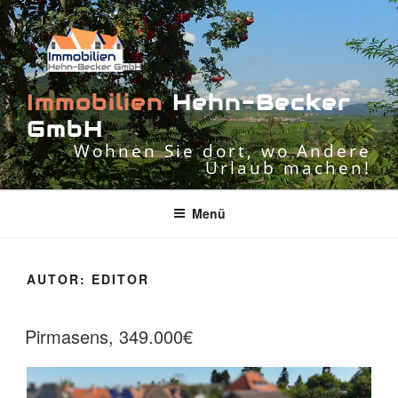
Zum
Inhalt
springen
I
m
m
o
b
i
l
i
e
n
H
e
h
n
-
B
e
c
k
e
r
G
m
b
H
Wohnen Sie dort, wo Andere
Urlaub machen!
Menü
AUTOR:
EDITOR
Pirmasens, 349.000€