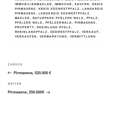
IMMOBILIENMAKLER
,
IMMOUHB
,
KAUFEN
,
KREIS
PIRMASENS
,
KREIS SÜDWESTPFALZ
,
LANDKREIS
PIRMASENS
,
LANDKREIS SÜDWESTPFALZ
,
MAKLER
,
NATURPARK PFÄLZER WALD
,
PFALZ
,
PFÄLZER WALD
,
PFÄLZERWALD
,
PIRMASENS
,
PROPERTY
,
RHEINLAND-PFALZ
,
RHEINLANDPFALZ
,
SÜDWESTPFALZ
,
VERKAUF
,
VERKAUFEN
,
VERMARKTUNG
,
VERMITTLUNG
Beitragsnavigation
Vorheriger
ZURÜCK
Beitrag
Pirmasens, 520.000 €
Nächster
WEITER
Beitrag
Pirmasens, 250.000€