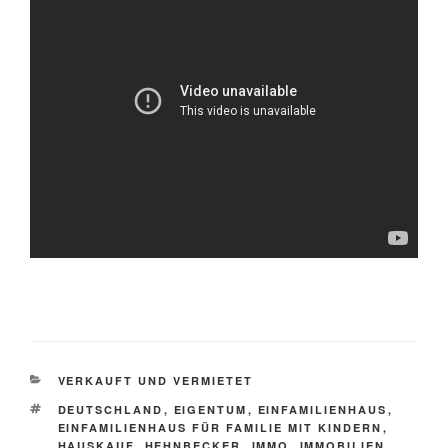
KATEGORIEN
VERKAUFT UND VERMIETET
SCHLAGWÖRTER
DEUTSCHLAND
,
EIGENTUM
,
EINFAMILIENHAUS
,
EINFAMILIENHAUS FÜR FAMILIE MIT KINDERN
,
HAUSKAUF
,
HEHNBECKER
,
IMMO
,
IMMOBILIEN
,