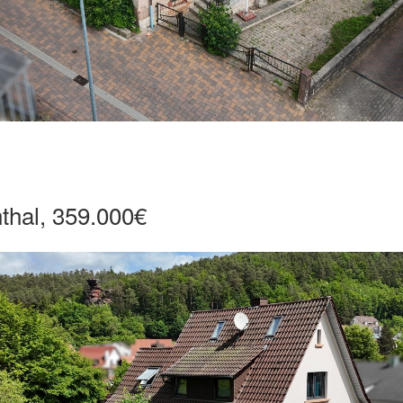
thal, 359.000€