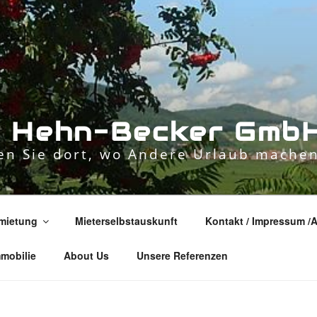
n
H
e
h
n
-
B
e
c
k
e
r
G
m
b
n Sie dort, wo Andere Urlaub machen
mietung
Mieterselbstauskunft
Kontakt / Impressum /
mmobilie
About Us
Unsere Referenzen