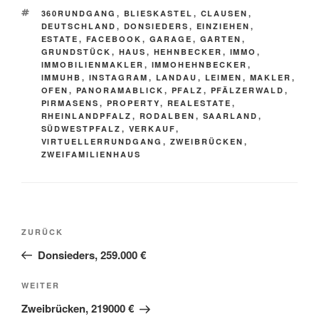
SCHLAGWÖRTER
360RUNDGANG
,
BLIESKASTEL
,
CLAUSEN
,
DEUTSCHLAND
,
DONSIEDERS
,
EINZIEHEN
,
ESTATE
,
FACEBOOK
,
GARAGE
,
GARTEN
,
GRUNDSTÜCK
,
HAUS
,
HEHNBECKER
,
IMMO
,
IMMOBILIENMAKLER
,
IMMOHEHNBECKER
,
IMMUHB
,
INSTAGRAM
,
LANDAU
,
LEIMEN
,
MAKLER
,
OFEN
,
PANORAMABLICK
,
PFALZ
,
PFÄLZERWALD
,
PIRMASENS
,
PROPERTY
,
REALESTATE
,
RHEINLANDPFALZ
,
RODALBEN
,
SAARLAND
,
SÜDWESTPFALZ
,
VERKAUF
,
VIRTUELLERRUNDGANG
,
ZWEIBRÜCKEN
,
ZWEIFAMILIENHAUS
Beitragsnavigation
Vorheriger
ZURÜCK
Beitrag
Donsieders, 259.000 €
Nächster
WEITER
Beitrag
Zweibrücken, 219000 €