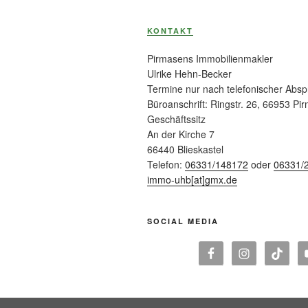
KONTAKT
Pirmasens Immobilienmakler
Ulrike Hehn-Becker
Termine nur nach telefonischer Abs
Büroanschrift: Ringstr. 26, 66953 Pi
Geschäftssitz
An der Kirche 7
66440 Blieskastel
Telefon:
06331/148172
oder
06331/
immo-uhb[at]gmx.de
SOCIAL MEDIA