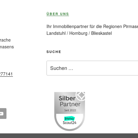
ÜBER UNS
Ihr Immobilienpartner für die Regionen Pirmase
Landstuhl / Homburg / Blieskastel
prache
rmasens
SUCHE
Suche
nach:
277141