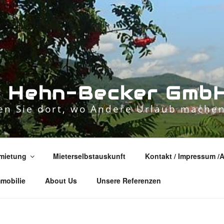
n
H
e
h
n
-
B
e
c
k
e
r
G
m
b
n Sie dort, wo Andere Urlaub machen
mietung
Mieterselbstauskunft
Kontakt / Impressum /
mmobilie
About Us
Unsere Referenzen