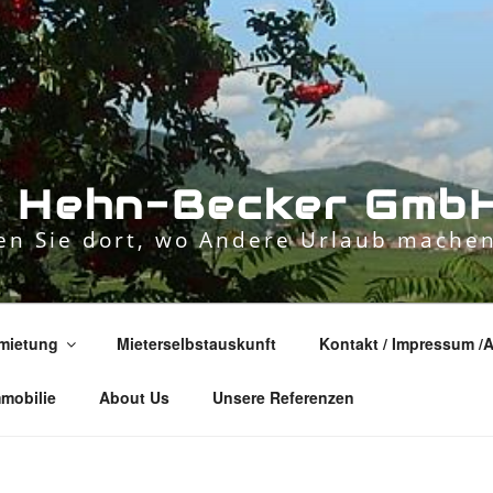
n
H
e
h
n
-
B
e
c
k
e
r
G
m
b
n Sie dort, wo Andere Urlaub machen
mietung
Mieterselbstauskunft
Kontakt / Impressum /
mmobilie
About Us
Unsere Referenzen