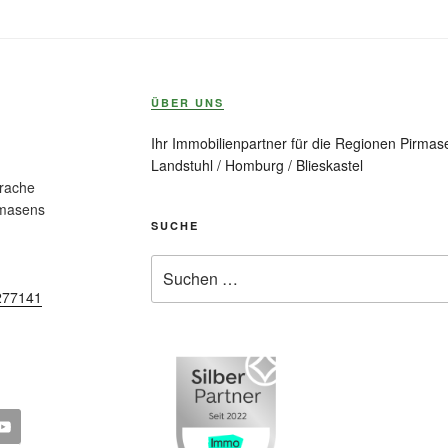
ÜBER UNS
Ihr Immobilienpartner für die Regionen Pirmase
Landstuhl / Homburg / Blieskastel
prache
rmasens
SUCHE
Suche
nach:
277141