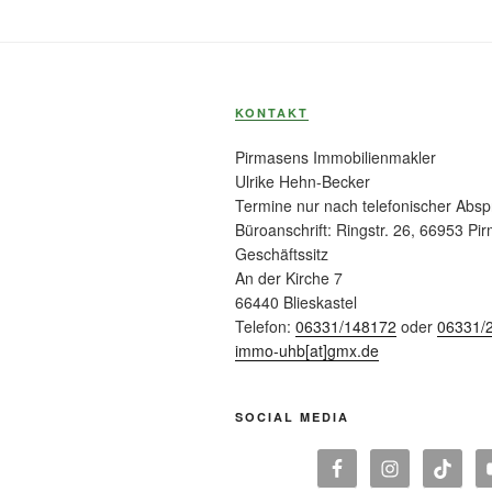
KONTAKT
Pirmasens Immobilienmakler
Ulrike Hehn-Becker
Termine nur nach telefonischer Abs
Büroanschrift: Ringstr. 26, 66953 Pi
Geschäftssitz
An der Kirche 7
66440 Blieskastel
Telefon:
06331/148172
oder
06331/
immo-uhb[at]gmx.de
SOCIAL MEDIA