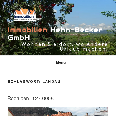
Zum
Inhalt
springen
I
m
m
o
b
i
l
i
e
n
H
e
h
n
-
B
e
c
k
e
r
G
m
b
H
Wohnen Sie dort, wo Andere
Urlaub machen!
Menü
SCHLAGWORT:
LANDAU
Rodalben, 127.000€