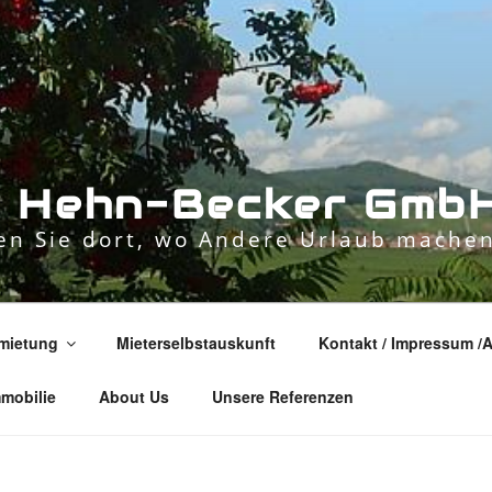
n
H
e
h
n
-
B
e
c
k
e
r
G
m
b
n Sie dort, wo Andere Urlaub machen
mietung
Mieterselbstauskunft
Kontakt / Impressum /
mmobilie
About Us
Unsere Referenzen