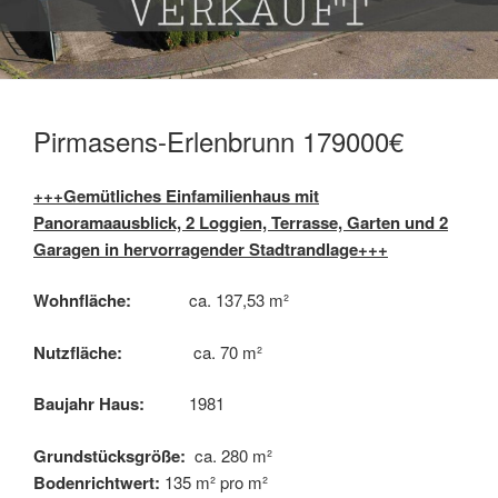
Pirmasens-Erlenbrunn 179000€
+++Gemütliches Einfamilienhaus mit
Panoramaausblick, 2 Loggien, Terrasse, Garten und 2
Garagen in hervorragender Stadtrandlage+++
Wohnfläche:
ca. 137,53 m²
Nutzfläche:
ca. 70 m²
Baujahr Haus:
1981
Grundstücksgröße:
ca. 280 m²
Bodenrichtwert:
135 m² pro m²