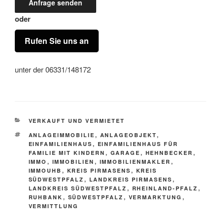
oder
Rufen Sie uns an
unter der 06331/148172
KATEGORIEN
VERKAUFT UND VERMIETET
SCHLAGWÖRTER
ANLAGEIMMOBILIE
,
ANLAGEOBJEKT
,
EINFAMILIENHAUS
,
EINFAMILIENHAUS FÜR
FAMILIE MIT KINDERN
,
GARAGE
,
HEHNBECKER
,
IMMO
,
IMMOBILIEN
,
IMMOBILIENMAKLER
,
IMMOUHB
,
KREIS PIRMASENS
,
KREIS
SÜDWESTPFALZ
,
LANDKREIS PIRMASENS
,
LANDKREIS SÜDWESTPFALZ
,
RHEINLAND-PFALZ
,
RUHBANK
,
SÜDWESTPFALZ
,
VERMARKTUNG
,
VERMITTLUNG