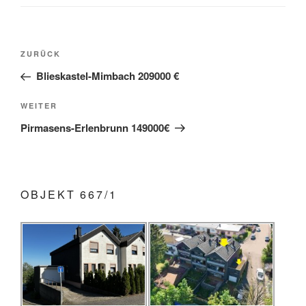
Beitragsnavigation
Vorheriger
ZURÜCK
Beitrag
Blieskastel-Mimbach 209000 €
Nächster
WEITER
Beitrag
Pirmasens-Erlenbrunn 149000€
OBJEKT 667/1