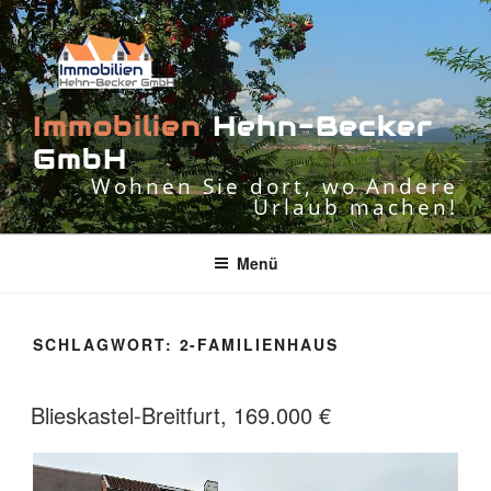
Zum
Inhalt
springen
I
m
m
o
b
i
l
i
e
n
H
e
h
n
-
B
e
c
k
e
r
G
m
b
H
Wohnen Sie dort, wo Andere
Urlaub machen!
Menü
SCHLAGWORT:
2-FAMILIENHAUS
Blieskastel-Breitfurt, 169.000 €