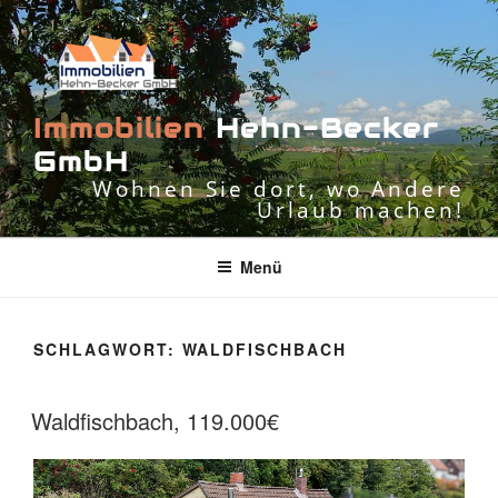
Zum
Inhalt
springen
I
m
m
o
b
i
l
i
e
n
H
e
h
n
-
B
e
c
k
e
r
G
m
b
H
Wohnen Sie dort, wo Andere
Urlaub machen!
Menü
SCHLAGWORT:
WALDFISCHBACH
Waldfischbach, 119.000€