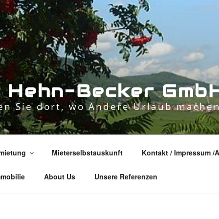
n
H
e
h
n
-
B
e
c
k
e
r
G
m
b
n Sie dort, wo Andere Urlaub machen
mietung
Mieterselbstauskunft
Kontakt / Impressum /
mmobilie
About Us
Unsere Referenzen