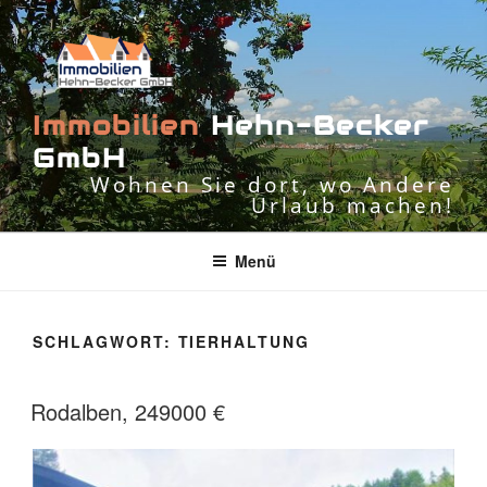
Zum
Inhalt
springen
I
m
m
o
b
i
l
i
e
n
H
e
h
n
-
B
e
c
k
e
r
G
m
b
H
Wohnen Sie dort, wo Andere
Urlaub machen!
Menü
SCHLAGWORT:
TIERHALTUNG
Rodalben, 249000 €