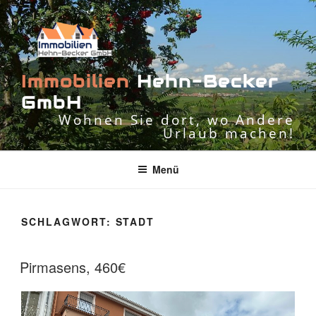
Zum
Inhalt
springen
I
m
m
o
b
i
l
i
e
n
H
e
h
n
-
B
e
c
k
e
r
G
m
b
H
Wohnen Sie dort, wo Andere
Urlaub machen!
Menü
SCHLAGWORT:
STADT
Pirmasens, 460€