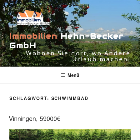
Zum
Inhalt
springen
I
m
m
o
b
i
l
i
e
n
H
e
h
n
-
B
e
c
k
e
r
G
m
b
H
Wohnen Sie dort, wo Andere
Urlaub machen!
Menü
SCHLAGWORT:
SCHWIMMBAD
Vinningen, 59000€