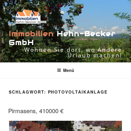
Zum
Inhalt
springen
I
m
m
o
b
i
l
i
e
n
H
e
h
n
-
B
e
c
k
e
r
G
m
b
H
Wohnen Sie dort, wo Andere
Urlaub machen!
Menü
SCHLAGWORT:
PHOTOVOLTAIKANLAGE
Pirmasens, 410000 €