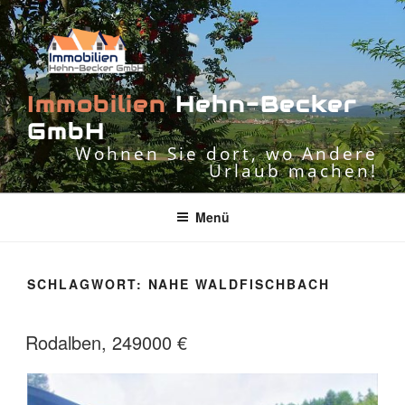
Zum
Inhalt
springen
I
m
m
o
b
i
l
i
e
n
H
e
h
n
-
B
e
c
k
e
r
G
m
b
H
Wohnen Sie dort, wo Andere
Urlaub machen!
Menü
SCHLAGWORT:
NAHE WALDFISCHBACH
Rodalben, 249000 €