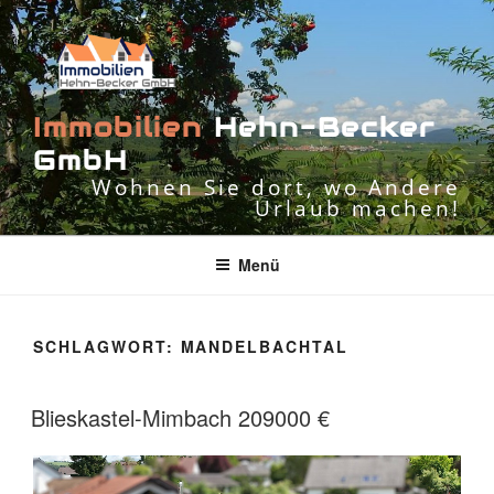
Zum
Inhalt
springen
I
m
m
o
b
i
l
i
e
n
H
e
h
n
-
B
e
c
k
e
r
G
m
b
H
Wohnen Sie dort, wo Andere
Urlaub machen!
Menü
SCHLAGWORT:
MANDELBACHTAL
Blieskastel-Mimbach 209000 €