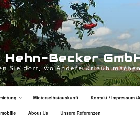
n
H
e
h
n
-
B
e
c
k
e
r
G
m
b
n Sie dort, wo Andere Urlaub machen
mietung
Mieterselbstauskunft
Kontakt / Impressum /
mmobilie
About Us
Unsere Referenzen