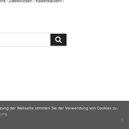
ns / Zweibrücken / Kaiserslautern /
Suchen
utzung der Webseite stimmen Sie der Verwendung von Cookies zu.
rung
.