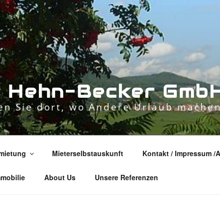
n
H
e
h
n
-
B
e
c
k
e
r
G
m
b
n Sie dort, wo Andere Urlaub machen
mietung
Mieterselbstauskunft
Kontakt / Impressum /
mmobilie
About Us
Unsere Referenzen