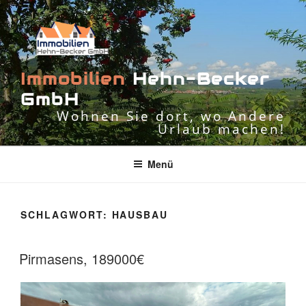
Zum
Inhalt
springen
I
m
m
o
b
i
l
i
e
n
H
e
h
n
-
B
e
c
k
e
r
G
m
b
H
Wohnen Sie dort, wo Andere
Urlaub machen!
Menü
SCHLAGWORT:
HAUSBAU
Pirmasens, 189000€