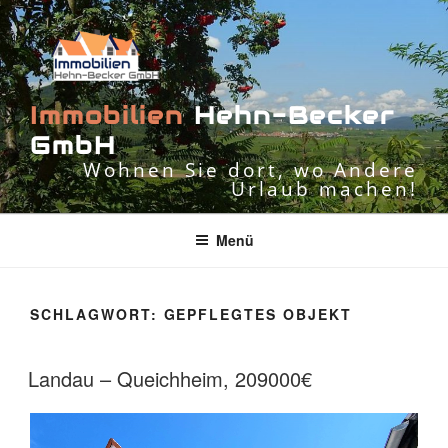
Zum
Inhalt
springen
I
m
m
o
b
i
l
i
e
n
H
e
h
n
-
B
e
c
k
e
r
G
m
b
H
Wohnen Sie dort, wo Andere
Urlaub machen!
Menü
SCHLAGWORT:
GEPFLEGTES OBJEKT
Landau – Queichheim, 209000€