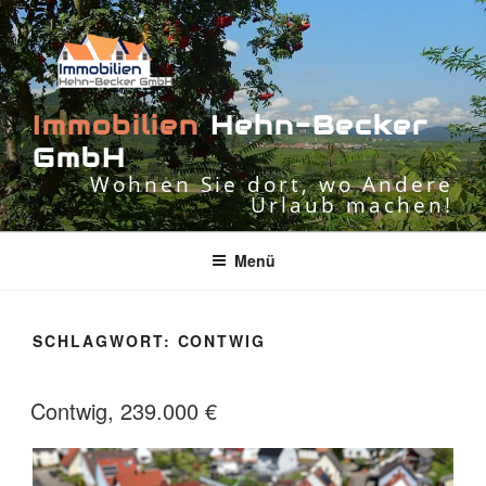
Zum
Inhalt
springen
I
m
m
o
b
i
l
i
e
n
H
e
h
n
-
B
e
c
k
e
r
G
m
b
H
Wohnen Sie dort, wo Andere
Urlaub machen!
Menü
SCHLAGWORT:
CONTWIG
Contwig, 239.000 €