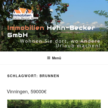
Zum
Inhalt
springen
I
m
m
o
b
i
l
i
e
n
H
e
h
n
-
B
e
c
k
e
r
G
m
b
H
Wohnen Sie dort, wo Andere
Urlaub machen!
Menü
SCHLAGWORT:
BRUNNEN
Vinningen, 59000€