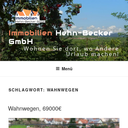
Zum
Inhalt
springen
I
m
m
o
b
i
l
i
e
n
H
e
h
n
-
B
e
c
k
e
r
G
m
b
H
Wohnen Sie dort, wo Andere
Urlaub machen!
Menü
SCHLAGWORT:
WAHNWEGEN
Wahnwegen, 69000€