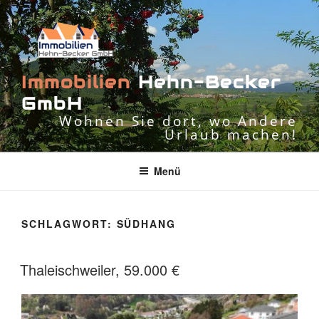
Zum
Inhalt
springen
I
m
m
o
b
i
l
i
e
n
H
e
h
n
-
B
e
c
k
e
r
G
m
b
H
Wohnen Sie dort, wo Andere
Urlaub machen!
Menü
SCHLAGWORT:
SÜDHANG
Thaleischweiler, 59.000 €