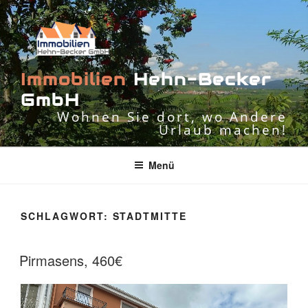
Zum
Inhalt
springen
I
m
m
o
b
i
l
i
e
n
H
e
h
n
-
B
e
c
k
e
r
G
m
b
H
Wohnen Sie dort, wo Andere
Urlaub machen!
Menü
SCHLAGWORT:
STADTMITTE
Pirmasens, 460€