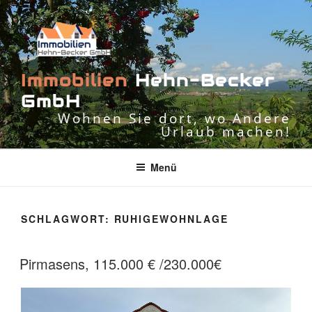
Zum
Inhalt
springen
I
m
m
o
b
i
l
i
e
n
H
e
h
n
-
B
e
c
k
e
r
G
m
b
H
Wohnen Sie dort, wo Andere
Urlaub machen!
Menü
SCHLAGWORT:
RUHIGEWOHNLAGE
Pirmasens, 115.000 € /230.000€