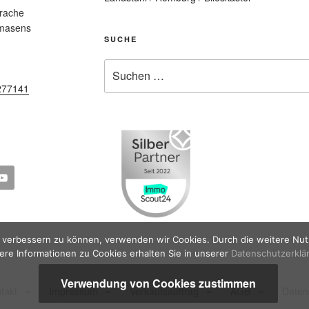
prache
rmasens
SUCHE
Suche
nach:
277141
nd verbessern zu können, verwenden wir Cookies. Durch die weitere N
ere Informationen zu Cookies erhalten Sie in unserer
Datenschutzerklä
Verwendung von Cookies zustimmen
takt
~
Impressum
~
Verkaufsauftrag
~
AGB
~
Daten