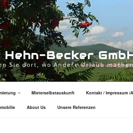
n
H
e
h
n
-
B
e
c
k
e
r
G
m
b
n Sie dort, wo Andere Urlaub machen
mietung
Mieterselbstauskunft
Kontakt / Impressum /
mmobilie
About Us
Unsere Referenzen