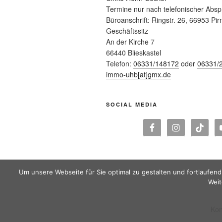
Termine nur nach telefonischer Abs
Büroanschrift: Ringstr. 26, 66953 Pi
Geschäftssitz
An der Kirche 7
66440 Blieskastel
Telefon:
06331/148172
oder
06331/
immo-uhb[at]gmx.de
SOCIAL MEDIA
Um unsere Webseite für Sie optimal zu gestalten und fortlaufe
Weit
Kon