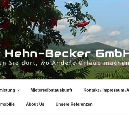
n
H
e
h
n
-
B
e
c
k
e
r
G
m
b
n Sie dort, wo Andere Urlaub machen
mietung
Mieterselbstauskunft
Kontakt / Impressum /
mmobilie
About Us
Unsere Referenzen