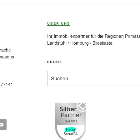
ÜBER UNS
Ihr Immobilienpartner für die Regionen Pirmase
Landstuhl / Homburg / Blieskastel
prache
rmasens
SUCHE
Suche
nach:
277141