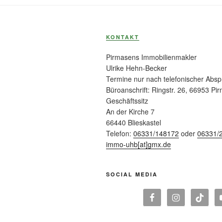
KONTAKT
Pirmasens Immobilienmakler
Ulrike Hehn-Becker
Termine nur nach telefonischer Abs
Büroanschrift: Ringstr. 26, 66953 Pi
Geschäftssitz
An der Kirche 7
66440 Blieskastel
Telefon:
06331/148172
oder
06331/
immo-uhb[at]gmx.de
SOCIAL MEDIA