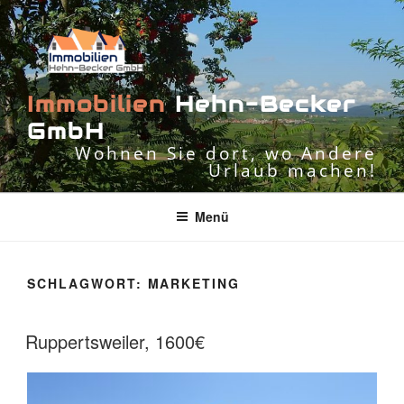
Zum
Inhalt
springen
I
m
m
o
b
i
l
i
e
n
H
e
h
n
-
B
e
c
k
e
r
G
m
b
H
Wohnen Sie dort, wo Andere
Urlaub machen!
Menü
SCHLAGWORT:
MARKETING
Ruppertsweiler, 1600€