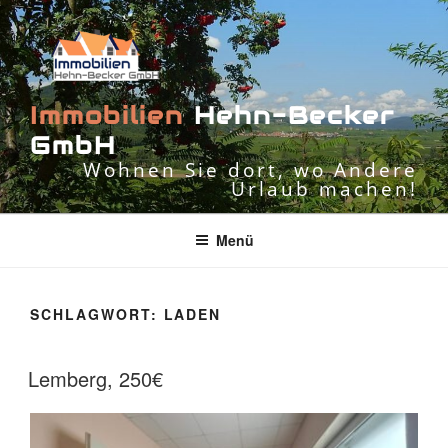
Zum
Inhalt
springen
I
m
m
o
b
i
l
i
e
n
H
e
h
n
-
B
e
c
k
e
r
G
m
b
H
Wohnen Sie dort, wo Andere
Urlaub machen!
Menü
SCHLAGWORT:
LADEN
Lemberg, 250€