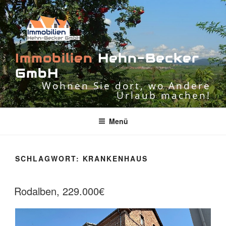
Zum
Inhalt
springen
I
m
m
o
b
i
l
i
e
n
H
e
h
n
-
B
e
c
k
e
r
G
m
b
H
Wohnen Sie dort, wo Andere
Urlaub machen!
Menü
SCHLAGWORT:
KRANKENHAUS
Rodalben, 229.000€