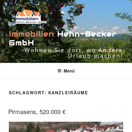
Zum
Inhalt
springen
I
m
m
o
b
i
l
i
e
n
H
e
h
n
-
B
e
c
k
e
r
G
m
b
H
Wohnen Sie dort, wo Andere
Urlaub machen!
Menü
SCHLAGWORT:
KANZLEIRÄUME
Pirmasens, 520.000 €