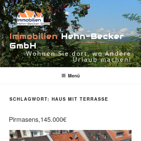
Zum
Inhalt
springen
I
m
m
o
b
i
l
i
e
n
H
e
h
n
-
B
e
c
k
e
r
G
m
b
H
Wohnen Sie dort, wo Andere
Urlaub machen!
Menü
SCHLAGWORT:
HAUS MIT TERRASSE
Pirmasens,145.000€