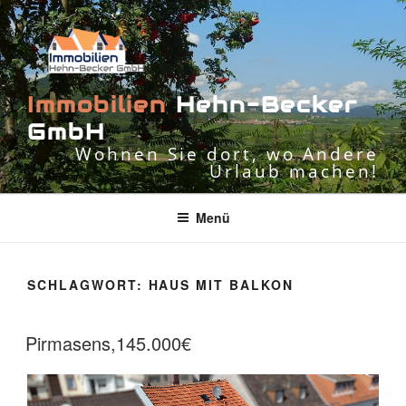
Zum
Inhalt
springen
I
m
m
o
b
i
l
i
e
n
H
e
h
n
-
B
e
c
k
e
r
G
m
b
H
Wohnen Sie dort, wo Andere
Urlaub machen!
Menü
SCHLAGWORT:
HAUS MIT BALKON
Pirmasens,145.000€