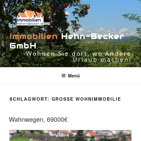
Zum
Inhalt
springen
I
m
m
o
b
i
l
i
e
n
H
e
h
n
-
B
e
c
k
e
r
G
m
b
H
Wohnen Sie dort, wo Andere
Urlaub machen!
Menü
SCHLAGWORT:
GROSSE WOHNIMMOBILIE
Wahnwegen, 69000€