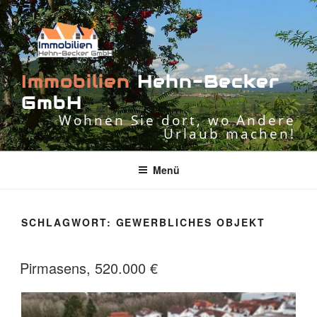
Zum
Inhalt
springen
I
m
m
o
b
i
l
i
e
n
H
e
h
n
-
B
e
c
k
e
r
G
m
b
H
Wohnen Sie dort, wo Andere
Urlaub machen!
Menü
SCHLAGWORT:
GEWERBLICHES OBJEKT
Pirmasens, 520.000 €