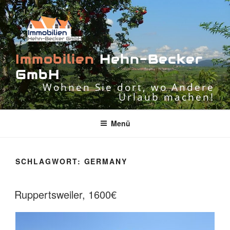
Zum
Inhalt
springen
I
m
m
o
b
i
l
i
e
n
H
e
h
n
-
B
e
c
k
e
r
G
m
b
H
Wohnen Sie dort, wo Andere
Urlaub machen!
Menü
SCHLAGWORT:
GERMANY
Ruppertsweiler, 1600€