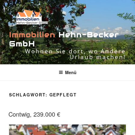
Zum
Inhalt
springen
I
m
m
o
b
i
l
i
e
n
H
e
h
n
-
B
e
c
k
e
r
G
m
b
H
Wohnen Sie dort, wo Andere
Urlaub machen!
Menü
SCHLAGWORT:
GEPFLEGT
Contwig, 239.000 €