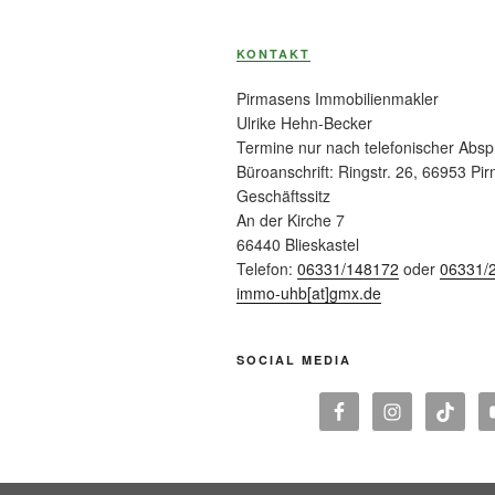
KONTAKT
Pirmasens Immobilienmakler
Ulrike Hehn-Becker
Termine nur nach telefonischer Abs
Büroanschrift: Ringstr. 26, 66953 Pi
Geschäftssitz
An der Kirche 7
66440 Blieskastel
Telefon:
06331/148172
oder
06331/
immo-uhb[at]gmx.de
SOCIAL MEDIA