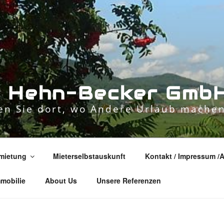
n
H
e
h
n
-
B
e
c
k
e
r
G
m
b
n Sie dort, wo Andere Urlaub machen
mietung
Mieterselbstauskunft
Kontakt / Impressum /
mmobilie
About Us
Unsere Referenzen