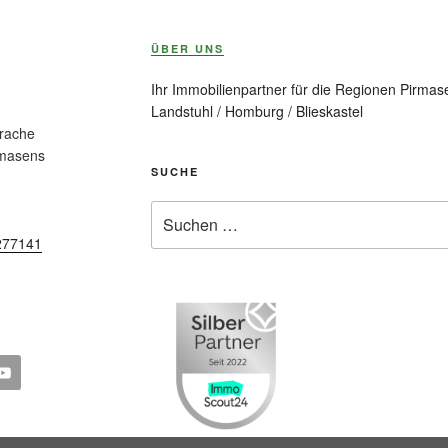
ÜBER UNS
Ihr Immobilienpartner für die Regionen Pirmase
Landstuhl / Homburg / Blieskastel
prache
rmasens
SUCHE
Suche
nach:
277141