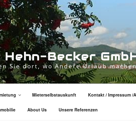
n
H
e
h
n
-
B
e
c
k
e
r
G
m
b
n Sie dort, wo Andere Urlaub machen
mietung
Mieterselbstauskunft
Kontakt / Impressum /
mmobilie
About Us
Unsere Referenzen