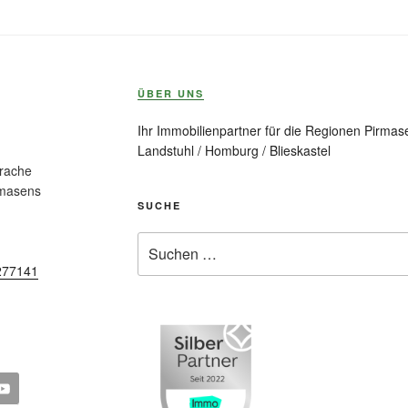
ÜBER UNS
Ihr Immobilienpartner für die Regionen Pirmase
Landstuhl / Homburg / Blieskastel
prache
rmasens
SUCHE
Suche
nach:
277141