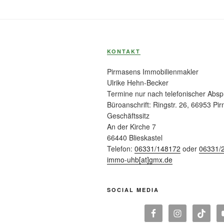
KONTAKT
Pirmasens Immobilienmakler
Ulrike Hehn-Becker
Termine nur nach telefonischer Abs
Büroanschrift: Ringstr. 26, 66953 Pi
Geschäftssitz
An der Kirche 7
66440 Blieskastel
Telefon:
06331/148172
oder
06331/
immo-uhb[at]gmx.de
SOCIAL MEDIA