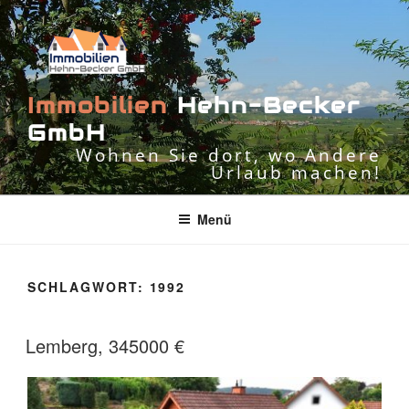
Zum
Inhalt
springen
I
m
m
o
b
i
l
i
e
n
H
e
h
n
-
B
e
c
k
e
r
G
m
b
H
Wohnen Sie dort, wo Andere
Urlaub machen!
Menü
SCHLAGWORT:
1992
Lemberg, 345000 €